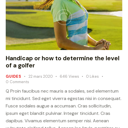
Handicap or how to determine the level
of a golfer
GUIDES
22 mars 2020
646
Views
0
Likes
0
Comments
Q Proin faucibus nec mauris a sodales, sed elementum
mi tincidunt. Sed eget viverra egestas nisi in consequat.
Fusce sodales augue a accumsan. Cras sollicitudin,
ipsum eget blandit pulvinar. Integer tincidunt. Cras
dapibus. Vivamus elementum semper nisi. Aenean