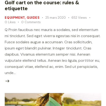
Golf cart on the course: rules &
etiquette
EQUIPMENT
,
GUIDES
25 mars 2020
652
Views
0
Likes
0
Comments
Q Proin faucibus nec mauris a sodales, sed elementum
mi tincidunt. Sed eget viverra egestas nisi in consequat.
Fusce sodales augue a accumsan. Cras sollicitudin,
ipsum eget blandit pulvinar. Integer tincidunt. Cras
dapibus. Vivamus elementum semper nisi. Aenean
vulputate eleifend tellus. Aenean leo ligula, porttitor eu,
consequat vitae, eleifend ac, enim. Sed ut perspiciatis,
unde…