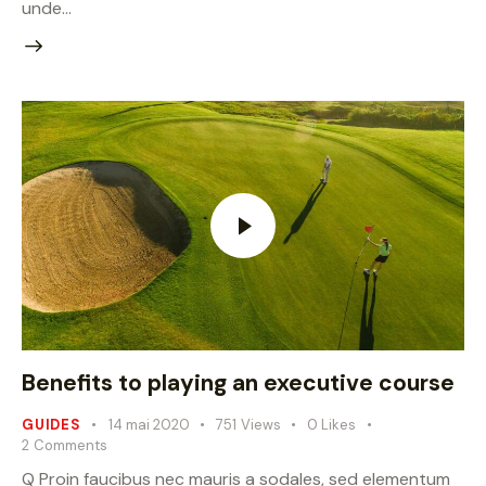
unde…
Benefits to playing an executive course
GUIDES
14 mai 2020
751
Views
0
Likes
2
Comments
Q Proin faucibus nec mauris a sodales, sed elementum